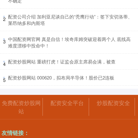
不确定
​配资公司介绍 加利亚尼谈自己的“秃鹰行动”：签下安切洛蒂、
2
莱昂纳多和内斯塔
​中国配资网官网 真是自信！埃奇库姆突破迎着两个人 底线高
3
难度漂移中投命中！
​配资炒股网站 重磅打虎！证监会原主席易会满，被查
4
​配资炒股网站 000620，拟布局半导体！股价已2连板
5
免费配资炒股网
配资安全平台
炒股配资安全
站
友情链接：