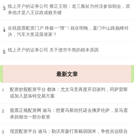
​线上开户的证券公司 雍正王朝：老三胤祉为何没参加朝会，原
3
来他才是八王议政成败关键
​在线股票配资门户 终极一“博”！就在明晚，厦门中山路巅峰对
4
决，汽车大奖花落谁家？
​线上开户的证券公司 关于债市牛熊的根本原因
5
最新文章
配资炒股配资平台 都体：尤文马竞再度开启谈判，冈萨雷斯
1
或加入瑟洛特交易方案
股票正规配资网 迪马：想要马斯坦托诺去佛罗伦萨，皇马需
2
承担相当一部分薪资
现货配资平台 迪马：勒沃库森打算截胡国米，争抢吉达联合
3